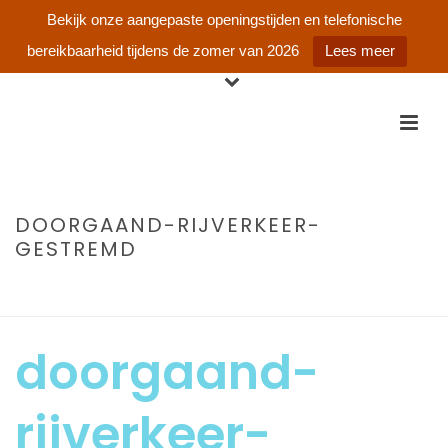
Bekijk onze aangepaste openingstijden en telefonische
bereikbaarheid tijdens de zomer van 2026
Lees meer
DOORGAAND-RIJVERKEER-
GESTREMD
HOME
»
DOORGAAND RIJVERKEER GESTREMD
»
DOORGAAND-
RIJVERKEER-GESTREMD
doorgaand-
rijverkeer-