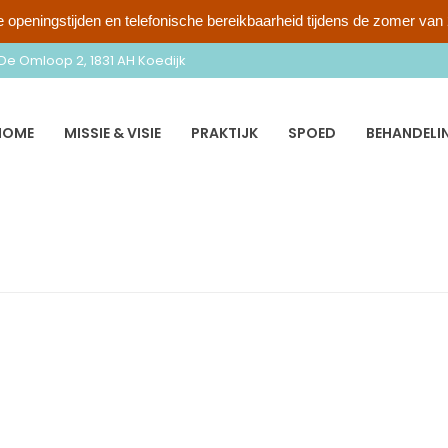
 openingstijden en telefonische bereikbaarheid tijdens de zomer van
De Omloop 2, 1831 AH Koedijk
HOME
MISSIE & VISIE
PRAKTIJK
SPOED
BEHANDELIN